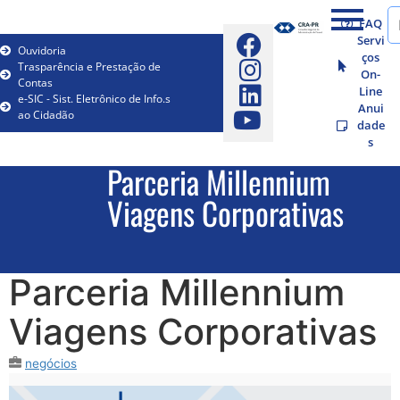
FAQ
Servi
Ouvidoria
ços
Trasparência e Prestação de
On-
Contas
Line
e-SIC - Sist. Eletrônico de Info.s
Anui
ao Cidadão
dade
s
Parceria Millennium
Viagens Corporativas
Parceria Millennium
Viagens Corporativas
negócios