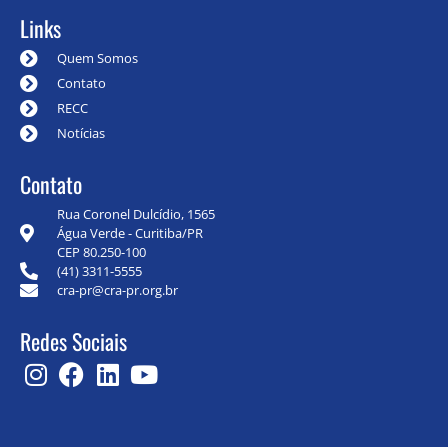
Links
Quem Somos
Contato
RECC
Notícias
Contato
Rua Coronel Dulcídio, 1565
Água Verde - Curitiba/PR
CEP 80.250-100
(41) 3311-5555
cra-pr@cra-pr.org.br
Redes Sociais