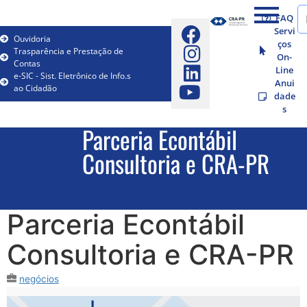
FAQ
Servi
Ouvidoria
ços
Trasparência e Prestação de
On-
Contas
Line
e-SIC - Sist. Eletrônico de Info.s
Anui
ao Cidadão
dade
s
Parceria Econtábil
Consultoria e CRA-PR
Parceria Econtábil
Consultoria e CRA-PR
negócios