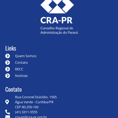
Links
Quem Somos
Contato
RECC
Notícias
Contato
Rua Coronel Dulcídio, 1565
Água Verde - Curitiba/PR
CEP 80.250-100
(41) 3311-5555
cra-pr@cra-pr.org.br