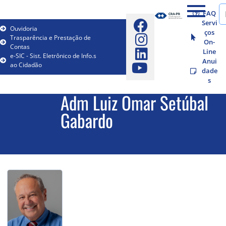
FAQ
Servi
Ouvidoria
ços
Trasparência e Prestação de
On-
Contas
Line
e-SIC - Sist. Eletrônico de Info.s
Anui
ao Cidadão
dade
s
Adm Luiz Omar Setúbal
Gabardo