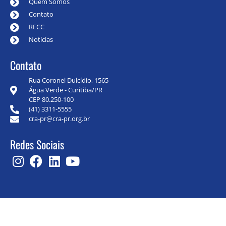
Quem Somos
Contato
RECC
Notícias
Contato
Rua Coronel Dulcídio, 1565
Água Verde - Curitiba/PR
CEP 80.250-100
(41) 3311-5555
cra-pr@cra-pr.org.br
Redes Sociais