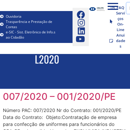
FAQ
Servi
Ouvidoria
ços
Trasparência e Prestação de
On-
Contas
Line
e-SIC - Sist. Eletrônico de Info.s
Anui
ao Cidadão
dade
s
L2020
007/2020 – 001/2020/PE
Número PAC: 007/2020 Nr do Contrato: 001/2020/PE
Data do Contrato: Objeto:Contratação de empresa
para confecção de uniformes para funcionários do