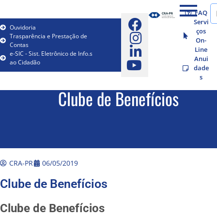
FAQ
Servi
Ouvidoria
ços
Trasparência e Prestação de
On-
Contas
Line
e-SIC - Sist. Eletrônico de Info.s
Anui
ao Cidadão
dade
s
Clube de Benefícios
CRA-PR
06/05/2019
Clube de Benefícios
Clube de Benefícios