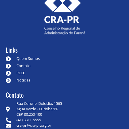
Links
Quem Somos
Contato
RECC
Notícias
Contato
Rua Coronel Dulcídio, 1565
Água Verde - Curitiba/PR
CEP 80.250-100
(41) 3311-5555
cra-pr@cra-pr.org.br