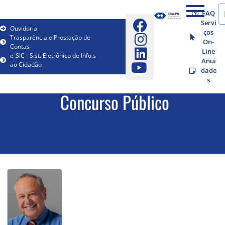
FAQ
Servi
Ouvidoria
ços
Trasparência e Prestação de
On-
Contas
Line
e-SIC - Sist. Eletrônico de Info.s
Anui
ao Cidadão
dade
s
Concurso Público