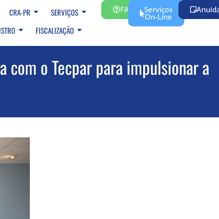
FAQ
Serviços
Anuid
CRA-PR
SERVIÇOS
On-Line
ISTRO
FISCALIZAÇÃO
ca com o Tecpar para impulsionar a