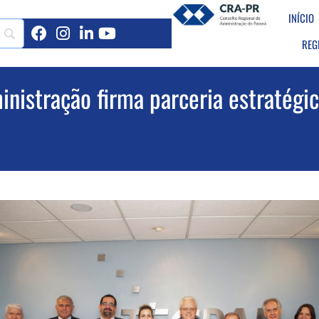
INÍCIO
REG
nistração firma parceria estratégi