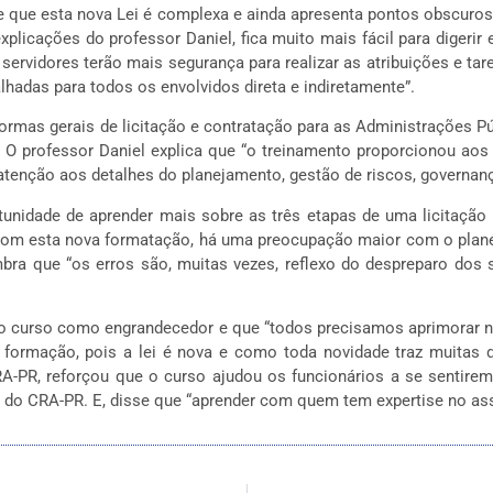
 que esta nova Lei é complexa e ainda apresenta pontos obscuros 
xplicações do professor Daniel, fica muito mais fácil para diger
servidores terão mais segurança para realizar as atribuições e ta
hadas para todos os envolvidos direta e indiretamente”.
 normas gerais de licitação e contratação para as Administrações Pú
s. O professor Daniel explica que “o treinamento proporcionou 
atenção aos detalhes do planejamento, gestão de riscos, governa
rtunidade de aprender mais sobre as três etapas de uma licitaçã
Com esta nova formatação, há uma preocupação maior com o plan
bra que “os erros são, muitas vezes, reflexo do despreparo dos 
u o curso como engrandecedor e que “todos precisamos aprimorar
 a formação, pois a lei é nova e como toda novidade traz muitas 
RA-PR,
reforçou que o curso ajudou os funcionários a se sentire
os do CRA-PR. E, disse que “aprender com quem tem expertise no ass