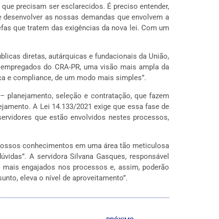
que precisam ser esclarecidos. É preciso entender,
ir e desenvolver as nossas demandas que envolvem a
refas que tratem das exigências da nova lei. Com um
blicas diretas, autárquicas e fundacionais da União,
aos empregados do CRA-PR, uma visão mais ampla da
nça e compliance, de um modo mais simples”.
o – planejamento, seleção e contratação, que fazem
ejamento. A Lei
14.133/2021 exige que essa fase
de
servidores que estão envolvidos nestes processos,
 nossos conhecimentos em uma área tão meticulosa
dúvidas”. A servidora Silvana Gasques,
responsável
m mais engajados nos processos e, assim, poderão
unto, eleva o nível de aproveitamento”.