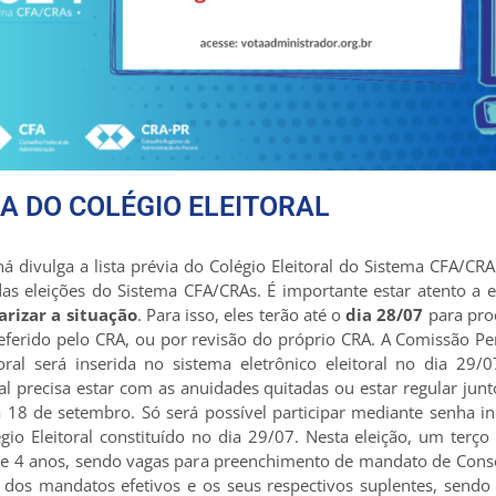
IA DO COLÉGIO ELEITORAL
 divulga a lista prévia do Colégio Eleitoral do Sistema CFA/CRA
das eleições do Sistema CFA/CRAs. É importante estar atento a
arizar a situação
. Para isso, eles terão até o
dia 28/07
para proc
eferido pelo CRA, ou por revisão do próprio CRA. A Comissão Per
itoral será inserida no sistema eletrônico eleitoral no dia 29/
nal precisa estar com as anuidades quitadas ou estar regular ju
 18 de setembro. Só será possível participar mediante senha in
io Eleitoral constituído no dia 29/07. Nesta eleição, um terço
e 4 anos, sendo vagas para preenchimento de mandato de Conselh
dos mandatos efetivos e os seus respectivos suplentes, sendo 