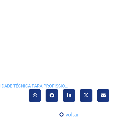
CRA-PR OFERECE CURSO DE RESPONSABILIDADE TÉCNICA PARA PROFISSIONAIS DE ADMINISTRAÇÃO EM FOZ DE IGUAÇU
voltar