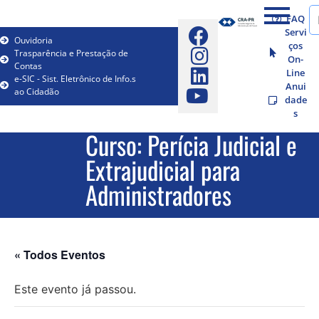
FAQ
Servi
Ouvidoria
ços
Trasparência e Prestação de
On-
Contas
Line
e-SIC - Sist. Eletrônico de Info.s
Anui
ao Cidadão
dade
s
Curso: Perícia Judicial e
Extrajudicial para
Administradores
« Todos Eventos
Este evento já passou.