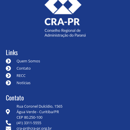
Links
Quem Somos
Contato
RECC
Notícias
Contato
Rua Coronel Dulcídio, 1565
Água Verde - Curitiba/PR
CEP 80.250-100
(41) 3311-5555
cra-pr@cra-pr.org.br