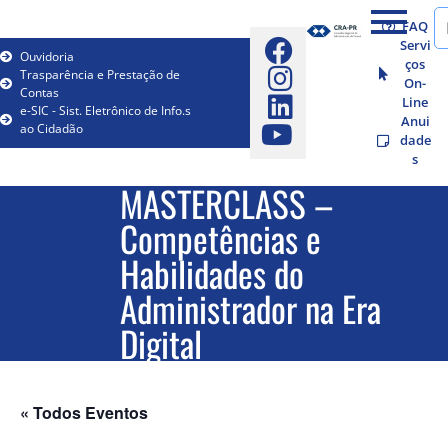
FAQ
Servi
Ouvidoria
ços
Trasparência e Prestação de
On-
Contas
Line
e-SIC - Sist. Eletrônico de Info.s
Anui
ao Cidadão
dade
s
MASTERCLASS –
Competências e
Habilidades do
Administrador na Era
Digital
« Todos Eventos