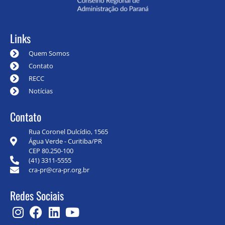
Links
Quem Somos
Contato
RECC
Notícias
Contato
Rua Coronel Dulcídio, 1565
Água Verde - Curitiba/PR
CEP 80.250-100
(41) 3311-5555
cra-pr@cra-pr.org.br
Redes Sociais