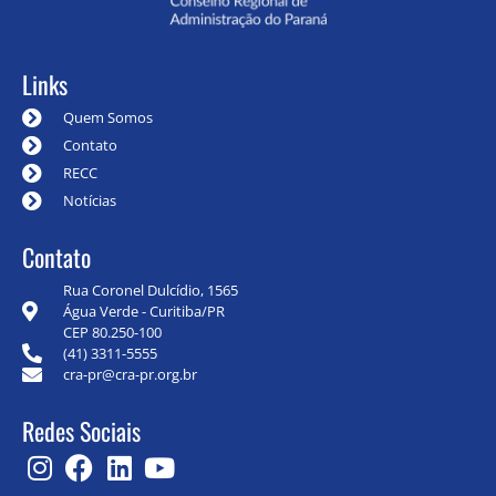
Links
Quem Somos
Contato
RECC
Notícias
Contato
Rua Coronel Dulcídio, 1565
Água Verde - Curitiba/PR
CEP 80.250-100
(41) 3311-5555
cra-pr@cra-pr.org.br
Redes Sociais