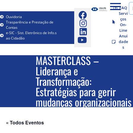
FAQ
Servi
Ouvidoria
ços
Trasparência e Prestação de
On-
Contas
Line
e-SIC - Sist. Eletrônico de Info.s
Anui
ao Cidadão
dade
s
MASTERCLASS –
Liderança e
Transformação:
Estratégias para gerir
mudanças organizacionais
« Todos Eventos