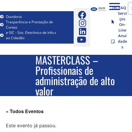
FAQ
Servi
Ouvidoria
ços
Trasparência e Prestação de
On-
Contas
Line
e-SIC - Sist. Eletrônico de Info.s
Anui
ao Cidadão
dade
s
MASTERCLASS –
Profissionais de
administração de alto
valor
« Todos Eventos
Este evento já passou.