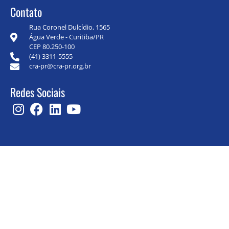
Contato
Rua Coronel Dulcídio, 1565
Água Verde - Curitiba/PR
CEP 80.250-100
(41) 3311-5555
cra-pr@cra-pr.org.br
Redes Sociais