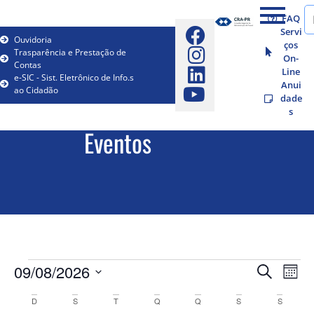
FAQ
Servi
Ouvidoria
ços
Trasparência e Prestação de
On-
Contas
Line
e-SIC - Sist. Eletrônico de Info.s
Anui
ao Cidadão
dade
s
Eventos
Pesqu
Na
09/08/2026
Procurar e
Mês
Selecione
do
e
a
Calendárior
D
S
T
Q
Q
S
S
data.