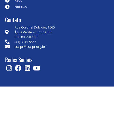
RECC
Notícias
Contato
Rua Coronel Dulcídio, 1565
Água Verde - Curitiba/PR
CEP 80.250-100
(41) 3311-5555
cra-pr@cra-pr.org.br
Redes Sociais