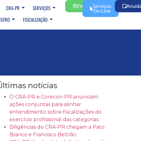
FAQ
Serviços
Anuid
CRA-PR
SERVIÇOS
On-Line
ISTRO
FISCALIZAÇÃO
Últimas notícias
O CRA-PR e Corecon-PR anunciam
ações conjuntas para alinhar
entendimento sobre fiscalizações do
exercício profissional das categorias
Diligências do CRA-PR chegam a Pato
Branco e Francisco Beltrão