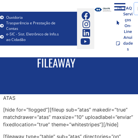
FAQ
Servi
Ouvidoria
ços
Trasparência e Prestação de
On-
Contas
Line
e-SIC - Sist. Eletrônico de Info.s
Anui
ao Cidadão
dade
s
FILEAWAY
ATAS
[hide for=”!logged”][fileup sub=”atas” makedir=”true”
matchdrawer=”atas” maxsize=”10″ uploadlabel=”enviar”
fixedlocation=”true” theme=”whitestripes”][/hide]
[fileaway type=”table” sub=”atas” directories=”on”