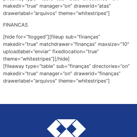
makedir=”true” manager=”on” drawerid=”atas”
drawerlabel=”arquivos” theme=”whitestripes”]
FINANCAS
[hide for=”!logged”][fileup sub=”finanças”
makedir=”true” matchdrawer=”finanças” maxsize=”10″
uploadlabel=”enviar” fixedlocation=”true”
theme=”whitestripes”][/hide]
[fileaway type=”table” sub=”finanças” directories=”on”
makedir=”true” manager=”on” drawerid=”finanças”
drawerlabel=”arquivos” theme=”whitestripes”]