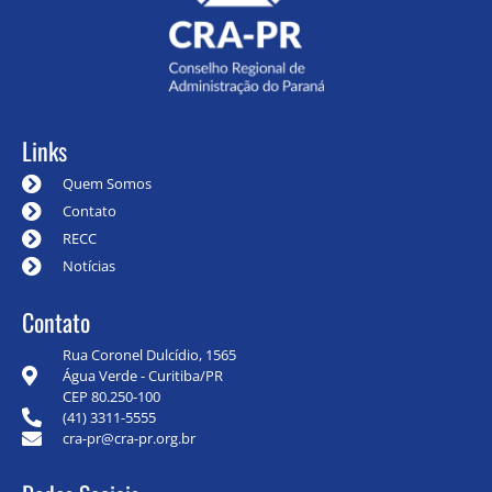
Links
Quem Somos
Contato
RECC
Notícias
Contato
Rua Coronel Dulcídio, 1565
Água Verde - Curitiba/PR
CEP 80.250-100
(41) 3311-5555
cra-pr@cra-pr.org.br