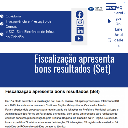
FAQ
Servi
Ouvidoria
ços
Trasparência e Prestação de
On-
Contas
Line
e-SIC - Sist. Eletrônico de Info.s
Anui
ao Cidadão
dade
s
Fiscalização apresenta
bons resultados (Set)