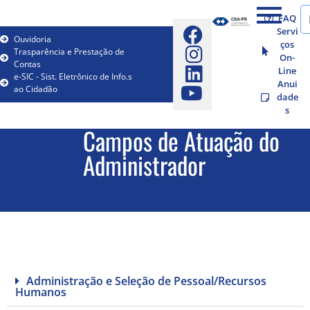
FAQ
Servi
Ouvidoria
ços
Trasparência e Prestação de
On-
Contas
Line
e-SIC - Sist. Eletrônico de Info.s
Anui
ao Cidadão
dade
s
Campos de Atuação do
Administrador
Administração e Seleção de Pessoal/Recursos
Humanos