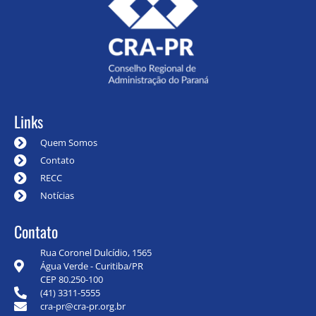
Links
Quem Somos
Contato
RECC
Notícias
Contato
Rua Coronel Dulcídio, 1565
Água Verde - Curitiba/PR
CEP 80.250-100
(41) 3311-5555
cra-pr@cra-pr.org.br