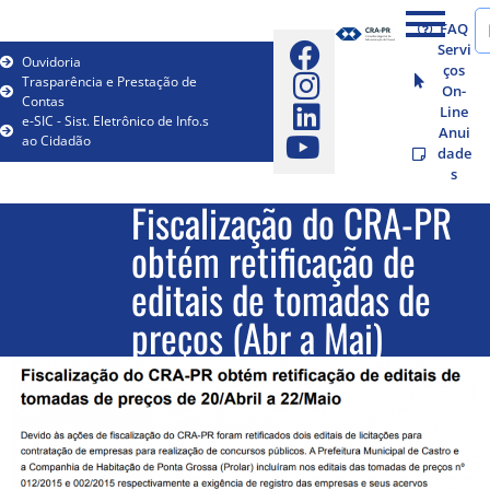
FAQ
Servi
Ouvidoria
ços
Trasparência e Prestação de
On-
Contas
Line
e-SIC - Sist. Eletrônico de Info.s
Anui
ao Cidadão
dade
s
Fiscalização do CRA-PR
obtém retificação de
editais de tomadas de
preços (Abr a Mai)