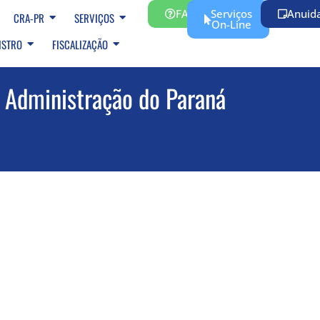
FAQ
Serviços
Anuid
CRA-PR
SERVIÇOS
On-Line
ISTRO
FISCALIZAÇÃO
 Administração do Paraná