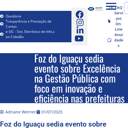
FAQ
Servi
Ouvidoria
ços
Trasparência e Prestação de
On-
Contas
Line
e-SIC - Sist. Eletrônico de Info.s
Anui
ao Cidadão
dade
s
Foz do Iguaçu sedia
evento sobre Excelência
na Gestão Pública com
foco em inovação e
eficiência nas prefeituras
Adriane Werner
01/07/2025
Foz do Iguaçu sedia evento sobre