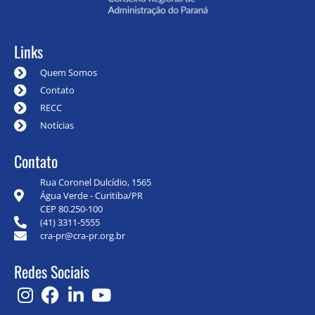
Links
Quem Somos
Contato
RECC
Notícias
Contato
Rua Coronel Dulcídio, 1565
Água Verde - Curitiba/PR
CEP 80.250-100
(41) 3311-5555
cra-pr@cra-pr.org.br
Redes Sociais