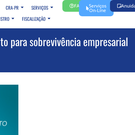
FAQ
Serviços
Anuid
CRA-PR
SERVIÇOS
On-Line
ISTRO
FISCALIZAÇÃO
to para sobrevivência empresarial