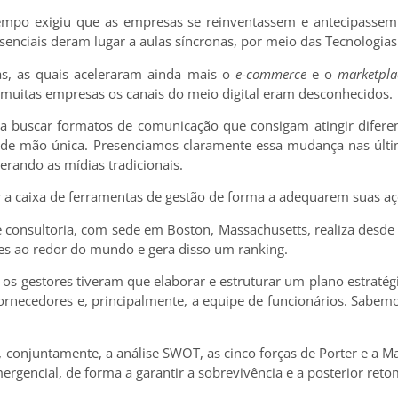
mpo exigiu que as empresas se reinventassem e antecipassem 
esenciais deram lugar a aulas síncronas, por meio das Tecnologia
as, as quais aceleraram ainda mais o
e-commerce
e o
marketpla
 muitas empresas os canais do meio digital eram desconhecidos.
 a buscar formatos de comunicação que consigam atingir difere
e mão única. Presenciamos claramente essa mudança nas última
perando as mídias tradicionais.
r a caixa de ferramentas de gestão de forma a adequarem suas a
consultoria, com sede em Boston, Massachusetts, realiza desd
res ao redor do mundo e gera disso um ranking.
os gestores tiveram que elaborar e estruturar um plano estratég
s fornecedores e, principalmente, a equipe de funcionários. Sabe
, conjuntamente, a análise SWOT, as cinco forças de Porter e a M
rgencial, de forma a garantir a sobrevivência e a posterior reto