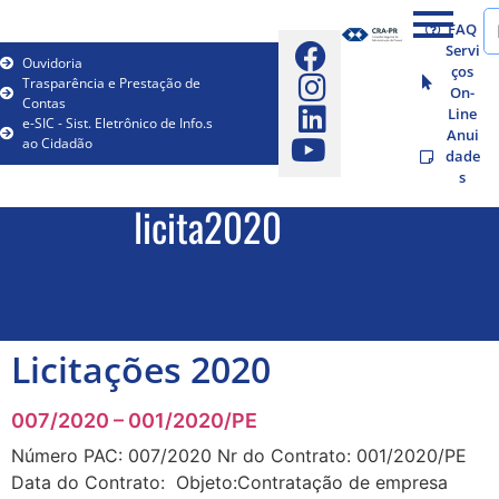
FAQ
Servi
Ouvidoria
ços
Trasparência e Prestação de
On-
Contas
Line
e-SIC - Sist. Eletrônico de Info.s
Anui
ao Cidadão
dade
s
licita2020
Licitações 2020
007/2020 – 001/2020/PE
Número PAC: 007/2020 Nr do Contrato: 001/2020/PE
Data do Contrato: Objeto:Contratação de empresa