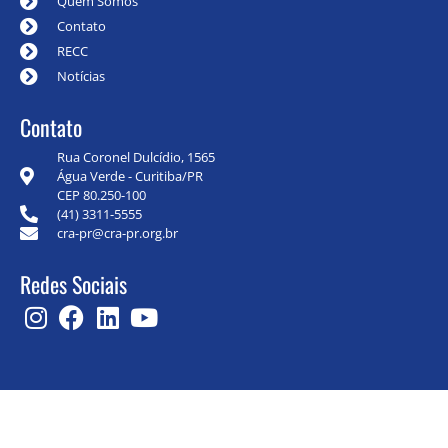
Quem Somos
Contato
RECC
Notícias
Contato
Rua Coronel Dulcídio, 1565
Água Verde - Curitiba/PR
CEP 80.250-100
(41) 3311-5555
cra-pr@cra-pr.org.br
Redes Sociais