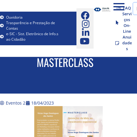
FAQ
Servi
Ouvidoria
ços
Trasparência e Prestação de
On-
Contas
Line
e-SIC - Sist. Eletrônico de Info.s
Anui
ao Cidadão
dade
s
MASTERCLASS
Eventos 2
18/04/2023