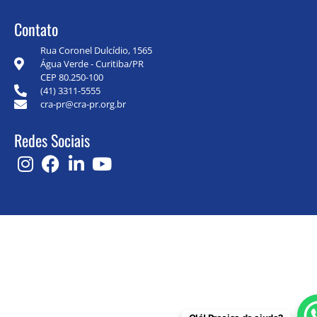
Contato
Rua Coronel Dulcídio, 1565
Água Verde - Curitiba/PR
CEP 80.250-100
(41) 3311-5555
cra-pr@cra-pr.org.br
Redes Sociais