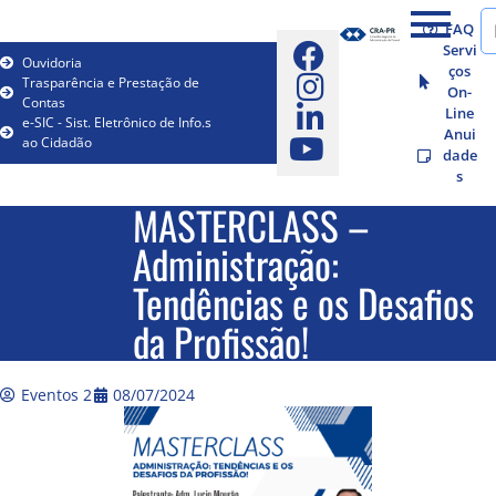
FAQ
Servi
Ouvidoria
ços
Trasparência e Prestação de
On-
Contas
Line
e-SIC - Sist. Eletrônico de Info.s
Anui
ao Cidadão
dade
s
MASTERCLASS –
Administração:
Tendências e os Desafios
da Profissão!
Eventos 2
08/07/2024