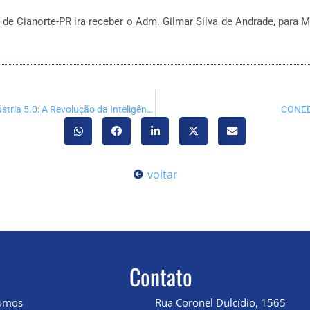
de Cianorte-PR ira receber o Adm. Gilmar Silva de Andrade, para 
MASTERCLASS – Inteligência Artificial e Indústria 5.0: A Revolução da Inteligência Artificial na Manufatura
CONEE
voltar
Contato
omos
Rua Coronel Dulcídio, 1565