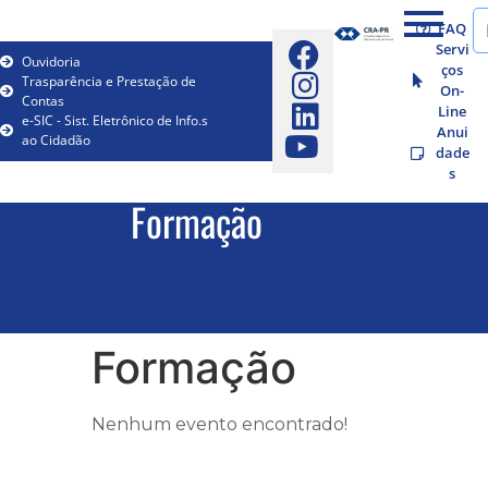
FAQ
Servi
Ouvidoria
ços
Trasparência e Prestação de
On-
Contas
Line
e-SIC - Sist. Eletrônico de Info.s
Anui
ao Cidadão
dade
s
Formação
Formação
Nenhum evento encontrado!