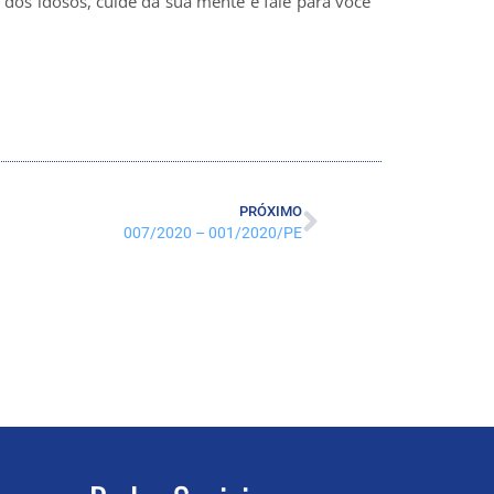
e dos idosos, cuide da sua mente e fale para você
PRÓXIMO
007/2020 – 001/2020/PE