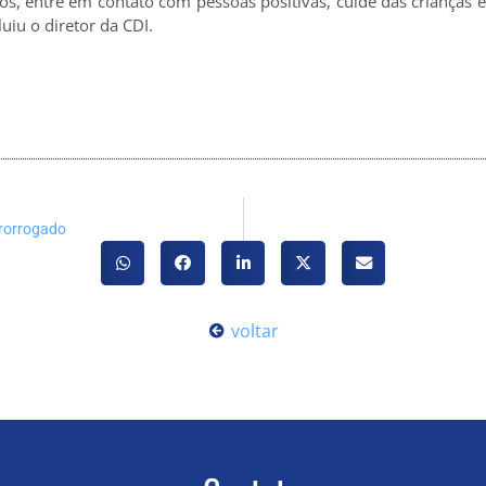
deos, entre em contato com pessoas positivas, cuide das crianças 
iu o diretor da CDI.
rorrogado
voltar