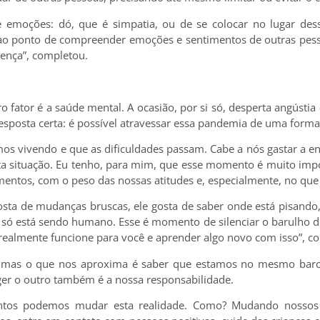
e emoções: dó, que é simpatia, ou de se colocar no lugar dess
l ao ponto de compreender emoções e sentimentos de outras pess
rença”, completou.
o fator é a saúde mental. A ocasião, por si só, desperta angústia
esposta certa: é possível atravessar essa pandemia de uma forma
os vivendo e que as dificuldades passam. Cabe a nós gastar a 
esta situação. Eu tenho, para mim, que esse momento é muito im
ntos, com o peso das nossas atitudes e, especialmente, no que ta
sta de mudanças bruscas, ele gosta de saber onde está pisando, 
 só está sendo humano. Esse é momento de silenciar o barulho do 
e realmente funcione para você e aprender algo novo com isso”, c
 mas o que nos aproxima é saber que estamos no mesmo barc
ger o outro também é a nossa responsabilidade.
untos podemos mudar esta realidade. Como? Mudando nossos