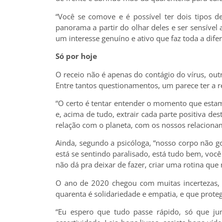
“Você se comove e é possível ter dois tipos d
panorama a partir do olhar deles e ser sensíve
um interesse genuíno e ativo que faz toda a dife
Só por hoje
O receio não é apenas do contágio do vírus, outr
Entre tantos questionamentos, um parece ter a r
“O certo é tentar entender o momento que estam
e, acima de tudo, extrair cada parte positiva d
relação com o planeta, com os nossos relacioname
Ainda, segundo a psicóloga, “nosso corpo não go
está se sentindo paralisado, está tudo bem, você
não dá pra deixar de fazer, criar uma rotina qu
O ano de 2020 chegou com muitas incertezas,
quarenta é solidariedade e empatia, e que prote
“Eu espero que tudo passe rápido, só que j