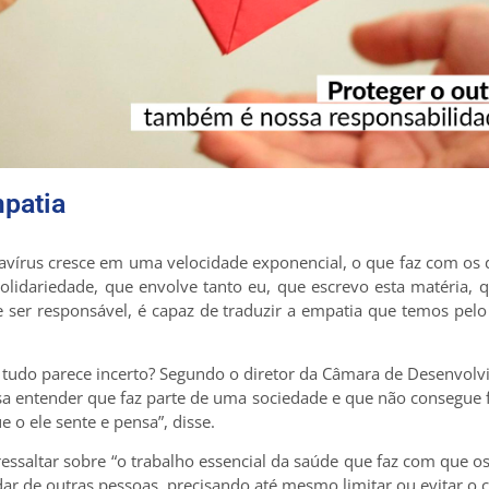
mpatia
írus cresce em uma velocidade exponencial, o que faz com os d
olidariedade, que envolve tanto eu, que escrevo esta matéria,
de ser responsável, é capaz de traduzir a empatia que temos p
do parece incerto? Segundo o diretor da Câmara de Desenvolvim
isa entender que faz parte de uma sociedade e que não consegue f
e o ele sente e pensa”, disse.
 ressaltar sobre “o trabalho essencial da saúde que faz com que 
ar de outras pessoas, precisando até mesmo limitar ou evitar o c