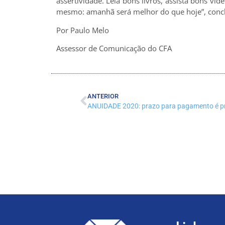
assertividade. Leia bons livros, assista bons ví
mesmo: amanhã será melhor do que hoje”, conclu
Por Paulo Melo
Assessor de Comunicação do CFA
ANTERIOR
ANUIDADE 2020: prazo para pagamento é p