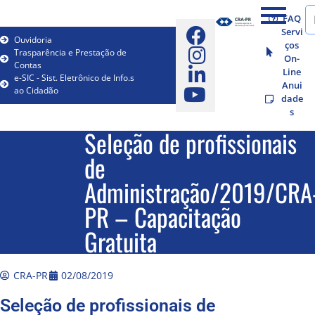
FAQ
Servi
Ouvidoria
ços
Trasparência e Prestação de
On-
Contas
Line
e-SIC - Sist. Eletrônico de Info.s
Anui
ao Cidadão
dade
s
Seleção de profissionais
de
Administração/2019/CRA
PR – Capacitação
Gratuita
CRA-PR
02/08/2019
Seleção de profissionais de