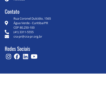
Contato
Rua Coronel Dulcídio, 1565
Água Verde - Curitiba/PR
CEP 80.250-100
(41) 3311-5555
cra-pr@cra-pr.org.br
Redes Sociais