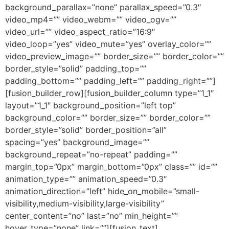
background_parallax=”none” parallax_speed=”0.3″
video_mp4=”” video_webm=”” video_ogv=””
video_url=”” video_aspect_ratio=”16:9″
video_loop=”yes” video_mute=”yes” overlay_color=””
video_preview_image=”” border_size=”” border_color=””
border_style=”solid” padding_top=””
padding_bottom=”” padding_left=”” padding_right=””]
[fusion_builder_row][fusion_builder_column type=”1_1″
layout=”1_1″ background_position=”left top”
background_color=”” border_size=”” border_color=””
border_style=”solid” border_position=”all”
spacing=”yes” background_image=””
background_repeat=”no-repeat” padding=””
margin_top=”0px” margin_bottom=”0px” class=”” id=””
animation_type=”” animation_speed=”0.3″
animation_direction=”left” hide_on_mobile=”small-
visibility,medium-visibility,large-visibility”
center_content=”no” last=”no” min_height=””
hover_type=”none” link=””][fusion_text]