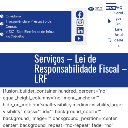
FAQ
Servi
Ouvidoria
ços
Trasparência e Prestação de
On-
Contas
Line
e-SIC - Sist. Eletrônico de Info.s
Anui
ao Cidadão
dade
s
Serviços – Lei de
Responsabilidade Fiscal –
LRF
[fusion_builder_container hundred_percent=”no”
equal_height_columns=”no” menu_anchor=””
hide_on_mobile=”small-visibility,medium-visibility,large-
visibility” class=”” id=”” background_color=””
background_image=”” background_position=”center
center” background_repeat=”no-repeat” fade=”no”