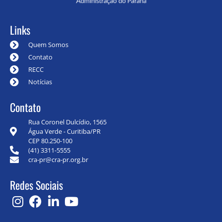
Links
Quem Somos
Contato
RECC
Notícias
Contato
Rua Coronel Dulcídio, 1565
Água Verde - Curitiba/PR
CEP 80.250-100
(41) 3311-5555
cra-pr@cra-pr.org.br
Redes Sociais