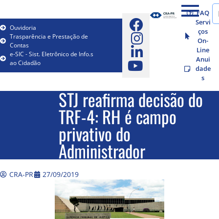
FAQ
Servi
Ouvidoria
ços
Trasparência e Prestação de
On-
Contas
Line
e-SIC - Sist. Eletrônico de Info.s
Anui
ao Cidadão
dade
s
STJ reafirma decisão do
TRF-4: RH é campo
privativo do
Administrador
CRA-PR
27/09/2019