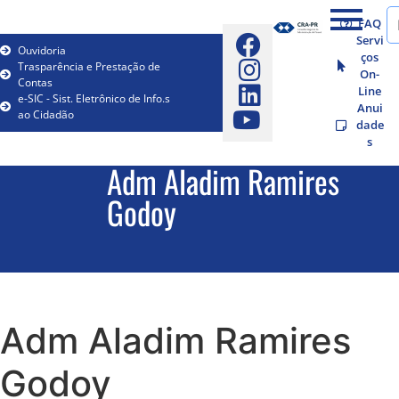
FAQ
Servi
Ouvidoria
ços
Trasparência e Prestação de
On-
Contas
Line
e-SIC - Sist. Eletrônico de Info.s
Anui
ao Cidadão
dade
s
Adm Aladim Ramires
Godoy
Adm Aladim Ramires
Godoy