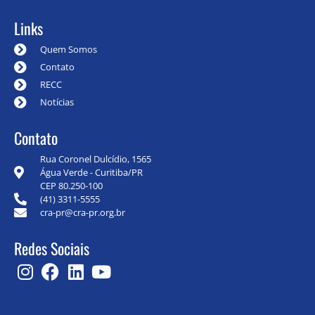
Links
Quem Somos
Contato
RECC
Notícias
Contato
Rua Coronel Dulcídio, 1565
Água Verde - Curitiba/PR
CEP 80.250-100
(41) 3311-5555
cra-pr@cra-pr.org.br
Redes Sociais