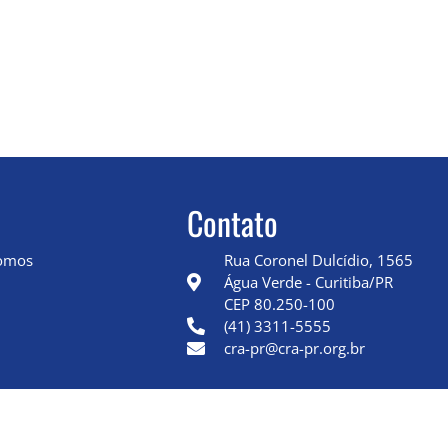
Contato
omos
Rua Coronel Dulcídio, 1565
Água Verde - Curitiba/PR
CEP 80.250-100
(41) 3311-5555
cra-pr@cra-pr.org.br