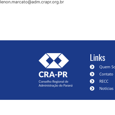
lenon.marcato@adm.crapr.org.br
Links
Quem S
Contato
RECC
Notícias