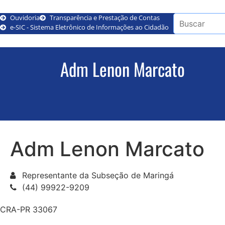
Ouvidoria
Transparência e Prestação de Contas
e-SIC - Sistema Eletrônico de Informações ao Cidadão
Adm Lenon Marcato
Adm Lenon Marcato
Representante da Subseção de Maringá
(44) 99922-9209
CRA-PR 33067