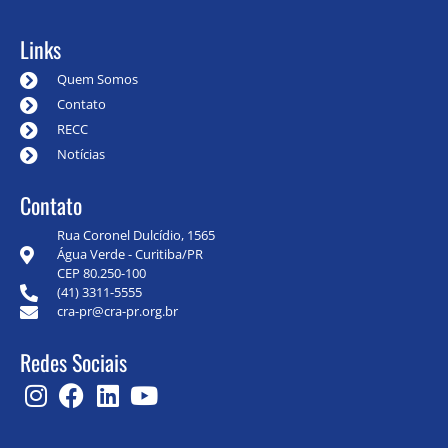
Links
Quem Somos
Contato
RECC
Notícias
Contato
Rua Coronel Dulcídio, 1565
Água Verde - Curitiba/PR
CEP 80.250-100
(41) 3311-5555
cra-pr@cra-pr.org.br
Redes Sociais