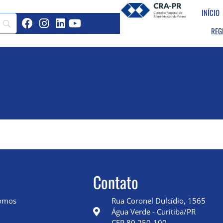
INÍCIO
REG
Contato
omos
Rua Coronel Dulcídio, 1565
Água Verde - Curitiba/PR
CEP 80.250-100