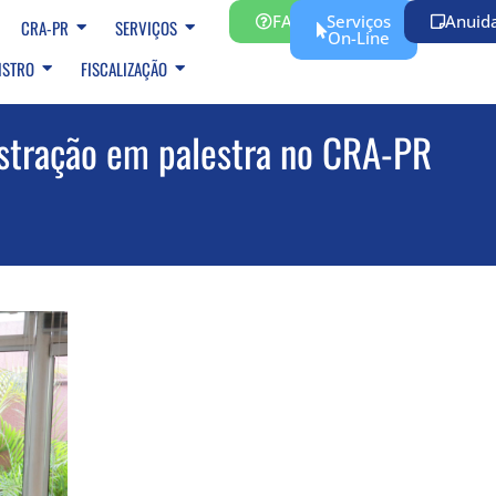
FAQ
Serviços
Anuid
CRA-PR
SERVIÇOS
On-Line
ISTRO
FISCALIZAÇÃO
istração em palestra no CRA-PR