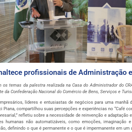
naltece profissionais de Administração
m os temas da palestra realizada na Casa do Administrador do CRA-
e da Confederação Nacional do Comércio de Bens, Serviços e Turi
mpresários, líderes e entusiastas de negócios para uma manhã d
i Piana, compartilhou suas percepções e experiências no “Café co
presarial,” refletiu sobre a necessidade de reinvenção e adaptaç
ades humanas não automatizáveis, como emoções, imaginação e c
cação, definindo o que é permanente e o que é impermanente em u