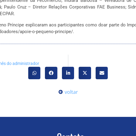
erintendente da Fecomercio; Indiara Barbosa – vereadora de Cu
; Paulo Cruz – Diretor Relações Corporativas FAE Business; Sid
TECPAR.
no Príncipe explicaram aos participantes como doar parte do Impo
/doadores/apoie-o-pequeno-principe/.
mês do administrador
voltar