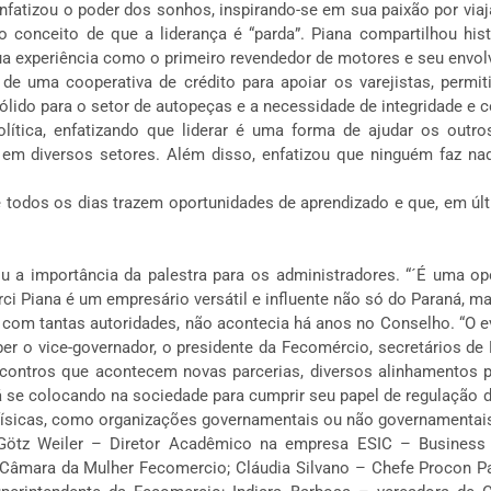
enfatizou o poder dos sonhos, inspirando-se em sua paixão por via
 conceito de que a liderança é “parda”. Piana compartilhou his
sua experiência como o primeiro revendedor de motores e seu envo
de uma cooperativa de crédito para apoiar os varejistas, permit
ido para o setor de autopeças e a necessidade de integridade e co
olítica, enfatizando que liderar é uma forma de ajudar os outro
em diversos setores. Além disso, enfatizou que ninguém faz n
e todos os dias trazem oportunidades de aprendizado e que, em ú
ou a importância da palestra para os administradores. “´É uma o
i Piana é um empresário versátil e influente não só do Paraná, mas
com tantas autoridades, não acontecia há anos no Conselho. “O ev
ber o vice-governador, o presidente da Fecomércio, secretários d
ncontros que acontecem novas parcerias, diversos alinhamentos p
 se colocando na sociedade para cumprir seu papel de regulação d
 físicas, como organizações governamentais ou não governamentais
Götz Weiler – Diretor Acadêmico na empresa ESIC – Business &
 Câmara da Mulher Fecomercio; Cláudia Silvano – Chefe Procon Pa