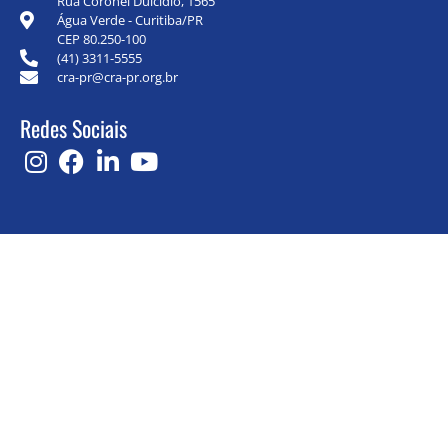
Rua Coronel Dulcídio, 1565
Água Verde - Curitiba/PR
CEP 80.250-100
(41) 3311-5555
cra-pr@cra-pr.org.br
Redes Sociais