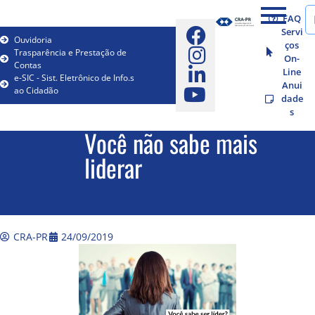
FAQ
Servi
Ouvidoria
ços
Trasparência e Prestação de
On-
Contas
Line
e-SIC - Sist. Eletrônico de Info.s
Anui
ao Cidadão
dade
s
Você não sabe mais
liderar
CRA-PR
24/09/2019