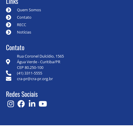
Links
Quem Somos
Contato
RECC
Notícias
Contato
Rua Coronel Dulcídio, 1565
Água Verde - Curitiba/PR
CEP 80.250-100
(41) 3311-5555
cra-pr@cra-pr.org.br
Redes Sociais