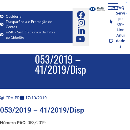
FAQ
Servi
Ouvidoria
ços
Trasparência e Prestação de
On-
Contas
Line
e-SIC - Sist. Eletrônico de Info.s
Anui
ao Cidadão
dade
s
053/2019 –
41/2019/Disp
CRA-PR
17/10/2019
053/2019 – 41/2019/Disp
Número PAC:
053/2019