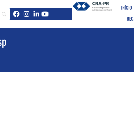
INÍCIO
REG
sp