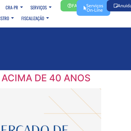
FAQ
Serviços
Anuid
CRA-PR
SERVIÇOS
On-Line
ISTRO
FISCALIZAÇÃO
 ACIMA DE 40 ANOS