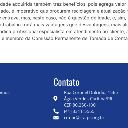
ade adquirida também traz benefícios, pois agrega valor à
ado, é imperativo que procurem reciclagem e atualização s
entrave, mas, neste caso, não é questão de idade, e, sim, 
o trabalho trará mais vantagens que desvantagens, mais ale
síndica profissional especialista em atendimento ao client
nte e membro da Comissão Permanente de Tomada de Conta
Contato
omos
Rua Coronel Dulcídio, 1565
Água Verde - Curitiba/PR
CEP 80.250-100
(41) 3311-5555
cra-pr@cra-pr.org.br