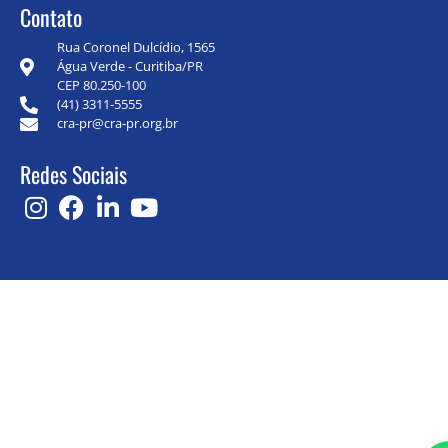
Contato
Rua Coronel Dulcídio, 1565
Água Verde - Curitiba/PR
CEP 80.250-100
(41) 3311-5555
cra-pr@cra-pr.org.br
Redes Sociais