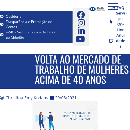
FAQ
Servi
Ouvidoria
ços
Trasparência e Prestação de
On-
Contas
Line
e-SIC - Sist. Eletrônico de Info.s
Anui
ao Cidadão
dade
s
VOLTA AO MERCADO DE
TRABALHO DE MULHERES
ACIMA DE 40 ANOS
Christina Emy Kodama
29/08/2021