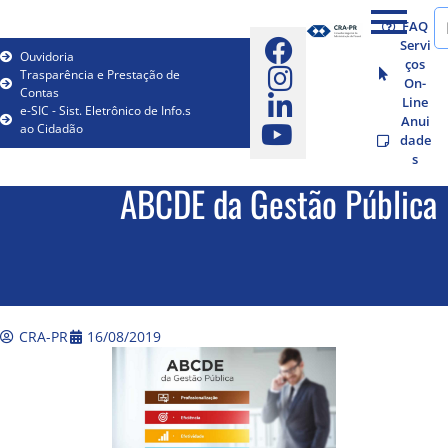
FAQ
Servi
Ouvidoria
ços
Trasparência e Prestação de
On-
Contas
Line
e-SIC - Sist. Eletrônico de Info.s
Anui
ao Cidadão
dade
s
ABCDE da Gestão Pública
CRA-PR
16/08/2019