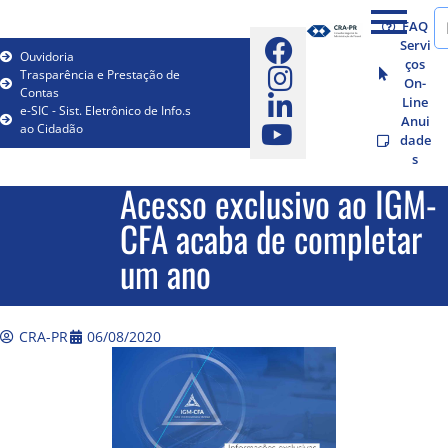
FAQ
Servi
Ouvidoria
ços
Trasparência e Prestação de
On-
Contas
Line
e-SIC - Sist. Eletrônico de Info.s
Anui
ao Cidadão
dade
s
Acesso exclusivo ao IGM-
CFA acaba de completar
um ano
CRA-PR
06/08/2020