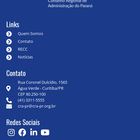
Links
Quem Somos
Contato
RECC
Notícias
Contato
Rua Coronel Dulcídio, 1565
Água Verde - Curitiba/PR
CEP 80.250-100
(41) 3311-5555
cra-pr@cra-pr.org.br
Redes Sociais