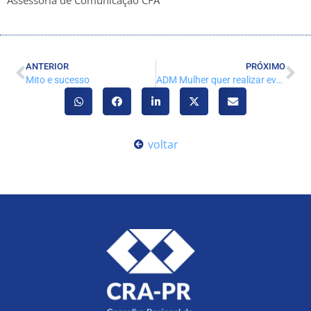
ANTERIOR
PRÓXIMO
Mito e sucesso
ADM Mulher quer realizar eventos virtuais até o fim do ano
voltar