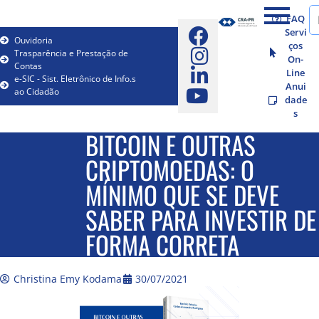
FAQ
Servi
Ouvidoria
ços
Trasparência e Prestação de
On-
Contas
Line
e-SIC - Sist. Eletrônico de Info.s
Anui
ao Cidadão
dade
s
BITCOIN E OUTRAS
CRIPTOMOEDAS: O
MÍNIMO QUE SE DEVE
SABER PARA INVESTIR DE
FORMA CORRETA
Christina Emy Kodama
30/07/2021