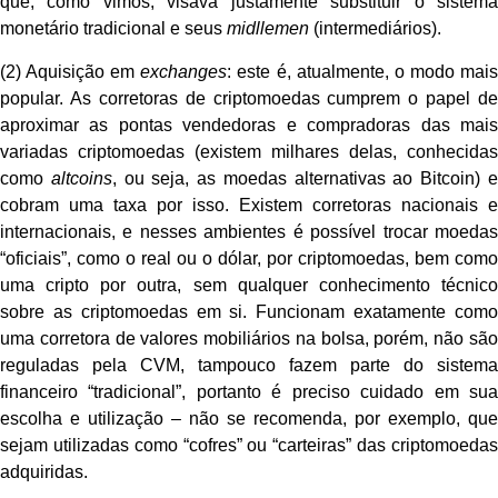
que, como vimos, visava justamente substituir o sistema
monetário tradicional e seus
midllemen
(intermediários).
(2) Aquisição em
exchanges
: este é, atualmente, o modo mai
popular. As corretoras de criptomoedas cumprem o papel de
aproximar as pontas vendedoras e compradoras das mais
variadas criptomoedas (existem milhares delas, conhecidas
como
altcoins
, ou seja, as moedas alternativas ao Bitcoin) 
cobram uma taxa por isso. Existem corretoras nacionais e
internacionais, e nesses ambientes é possível trocar moedas
“oficiais”, como o real ou o dólar, por criptomoedas, bem como
uma cripto por outra, sem qualquer conhecimento técnico
sobre as criptomoedas em si. Funcionam exatamente como
uma corretora de valores mobiliários na bolsa, porém, não são
reguladas pela CVM, tampouco fazem parte do sistema
financeiro “tradicional”, portanto é preciso cuidado em sua
escolha e utilização – não se recomenda, por exemplo, que
sejam utilizadas como “cofres” ou “carteiras” das criptomoedas
adquiridas.