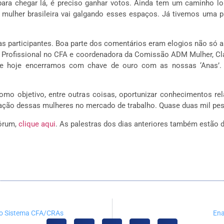
 para chegar lá, é preciso ganhar votos. Ainda tem um caminho lo
mulher brasileira vai galgando esses espaços. Já tivemos uma p
s participantes. Boa parte dos comentários eram elogios não só 
o Profissional no CFA e coordenadora da Comissão ADM Mulher, Cláud
is e hoje encerramos com chave de ouro com as nossas ‘Anas’
mo objetivo, entre outras coisas, oportunizar conhecimentos rel
uação dessas mulheres no mercado de trabalho. Quase duas mil pes
Fórum,
clique aqui
. As palestras dos dias anteriores também estão 
 no Sistema CFA/CRAs
Ena