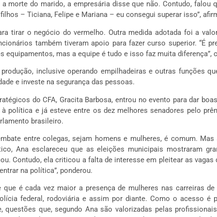
a morte do marido, a empresária disse que não. Contudo, falou q
hos – Ticiana, Felipe e Mariana – eu consegui superar isso”, afir
para tirar o negócio do vermelho. Outra medida adotada foi a val
ncionários também tiveram apoio para fazer curso superior. “É pr
es equipamentos, mas a equipe é tudo e isso faz muita diferença”,
 produção, inclusive operando empilhadeiras e outras funções q
ade e investe na segurança das pessoas.
ratégicos do CFA, Gracita Barbosa, entrou no evento para dar boa
da à política e já esteve entre os dez melhores senadores pelo 
rlamento brasileiro.
o embate entre colegas, sejam homens e mulheres, é comum. Mas 
tico, Ana esclareceu que as eleições municipais mostraram gr
cou. Contudo, ela criticou a falta de interesse em pleitear as vagas
ntrar na política”, ponderou.
e que é cada vez maior a presença de mulheres nas carreiras de es
 polícia federal, rodoviária e assim por diante. Como o acesso
, questões que, segundo Ana são valorizadas pelas profissionais