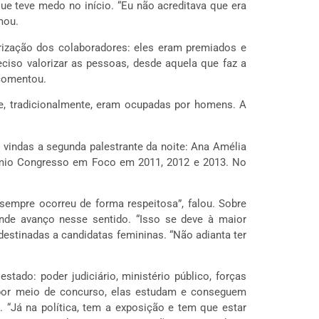
ue teve medo no início. “Eu não acreditava que era
mou.
orização dos colaboradores: eles eram premiados e
eciso valorizar as pessoas, desde aquela que faz a
 comentou.
ue, tradicionalmente, eram ocupadas por homens. A
s vindas a segunda palestrante da noite: Ana Amélia
prêmio Congresso em Foco em 2011, 2012 e 2013. No
sempre ocorreu de forma respeitosa”, falou. Sobre
ande avanço nesse sentido. “Isso se deve à maior
 destinadas a candidatas femininas. “Não adianta ter
tado: poder judiciário, ministério público, forças
 é por meio de concurso, elas estudam e conseguem
. “Já na política, tem a exposição e tem que estar