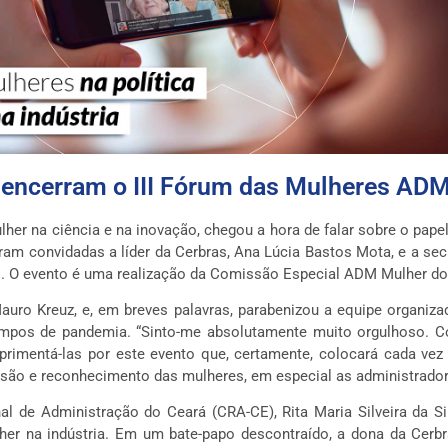
 encerram o III Fórum das Mulheres AD
her na ciência e na inovação, chegou a hora de falar sobre o papel 
ram convidadas a líder da Cerbras, Ana Lúcia Bastos Mota, e a secr
os. O evento é uma realização da Comissão Especial ADM Mulher do
, Mauro Kreuz, e, em breves palavras, parabenizou a equipe organi
empos de pandemia. “Sinto-me absolutamente muito orgulhoso. Co
rimentá-las por este evento que, certamente, colocará cada vez
são e reconhecimento das mulheres, em especial as administradora
l de Administração do Ceará (CRA-CE), Rita Maria Silveira da Si
her na indústria. Em um bate-papo descontraído, a dona da Cer