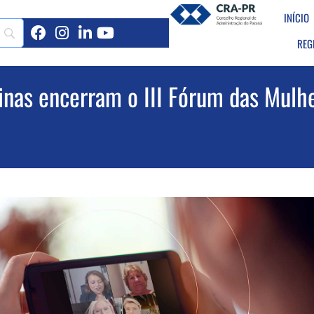
INÍCIO
REG
ninas encerram o III Fórum das Mul