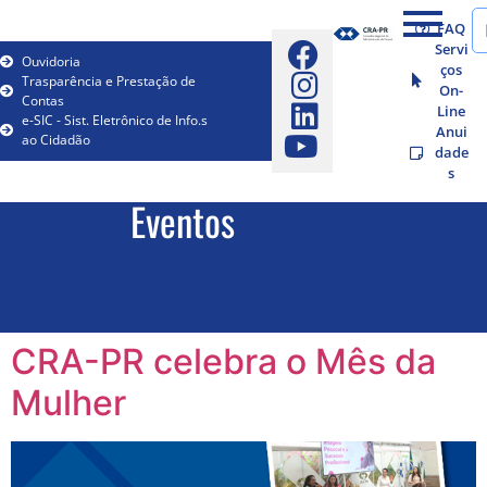
FAQ
Servi
Ouvidoria
ços
Trasparência e Prestação de
On-
Contas
Line
e-SIC - Sist. Eletrônico de Info.s
Anui
ao Cidadão
dade
s
Eventos
CRA-PR celebra o Mês da
Mulher