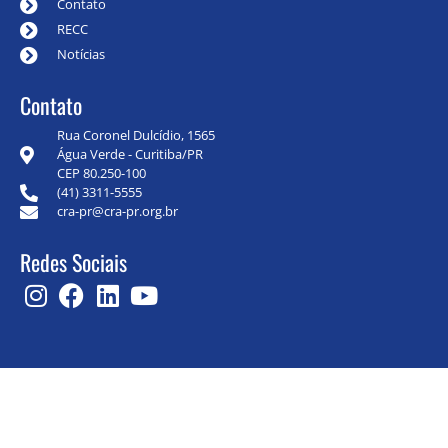
Contato
RECC
Notícias
Contato
Rua Coronel Dulcídio, 1565
Água Verde - Curitiba/PR
CEP 80.250-100
(41) 3311-5555
cra-pr@cra-pr.org.br
Redes Sociais