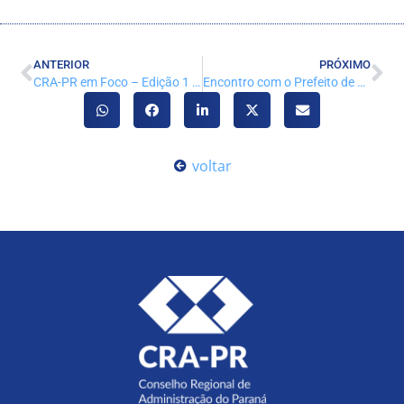
ANTERIOR
PRÓXIMO
CRA-PR em Foco – Edição 1 – Fev/26
Encontro com o Prefeito de Curitiba lota Casa do Administrador
voltar