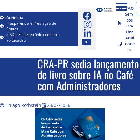
FAQ
Servi
Ouvidoria
ços
Trasparência e Prestação de
On-
Contas
Line
e-SIC - Sist. Eletrônico de Info.s
Anui
ao Cidadão
dade
s
CRA-PR sedia lançamento
de livro sobre IA no Café
com Administradores
Thiago Rothstein
23/02/2026