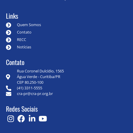
Links
Quem Somos
Contato
RECC
Notícias
Contato
Rua Coronel Dulcídio, 1565
Água Verde - Curitiba/PR
CEP 80.250-100
(41) 3311-5555
cra-pr@cra-pr.org.br
Redes Sociais