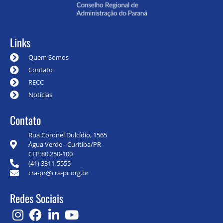
Links
Quem Somos
Contato
RECC
Notícias
Contato
Rua Coronel Dulcídio, 1565
Água Verde - Curitiba/PR
CEP 80.250-100
(41) 3311-5555
cra-pr@cra-pr.org.br
Redes Sociais