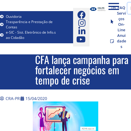
FAQ
Servi
Ouvidoria
ços
Trasparência e Prestação de
On-
Contas
Line
e-SIC - Sist. Eletrônico de Info.s
Anui
ao Cidadão
dade
s
CFA lança campanha para
fortalecer negócios em
tempo de crise
CRA-PR
15/04/2020