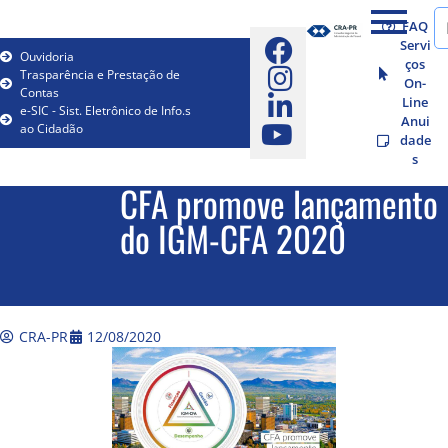
FAQ
Servi
Ouvidoria
ços
Trasparência e Prestação de
On-
Contas
Line
e-SIC - Sist. Eletrônico de Info.s
Anui
ao Cidadão
dade
s
CFA promove lançamento
do IGM-CFA 2020
CRA-PR
12/08/2020