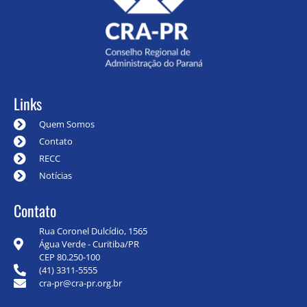
Links
Quem Somos
Contato
RECC
Notícias
Contato
Rua Coronel Dulcídio, 1565
Água Verde - Curitiba/PR
CEP 80.250-100
(41) 3311-5555
cra-pr@cra-pr.org.br