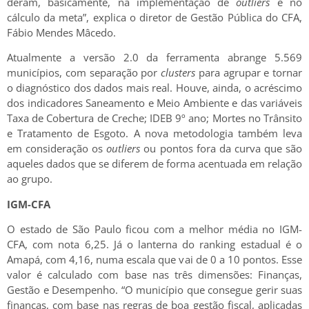
deram, basicamente, na implementação de
outliers
e no
cálculo da meta”, explica o diretor de Gestão Pública do CFA,
Fábio Mendes Mâcedo.
Atualmente a versão 2.0 da ferramenta abrange 5.569
municípios, com separação por
clusters
para agrupar e tornar
o diagnóstico dos dados mais real. Houve, ainda, o acréscimo
dos indicadores Saneamento e Meio Ambiente e das variáveis
Taxa de Cobertura de Creche; IDEB 9º ano; Mortes no Trânsito
e Tratamento de Esgoto. A nova metodologia também leva
em consideração os
outliers
ou pontos fora da curva que são
aqueles dados que se diferem de forma acentuada em relação
ao grupo.
IGM-CFA
O estado de São Paulo ficou com a melhor média no IGM-
CFA, com nota 6,25. Já o lanterna do ranking estadual é o
Amapá, com 4,16, numa escala que vai de 0 a 10 pontos. Esse
valor é calculado com base nas três dimensões: Finanças,
Gestão e Desempenho. “O município que consegue gerir suas
finanças, com base nas regras de boa gestão fiscal, aplicadas