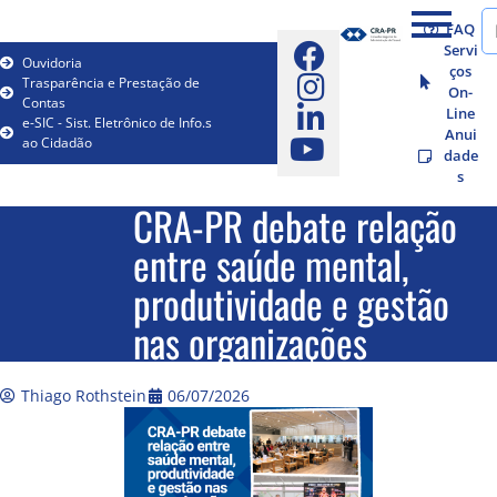
FAQ
Servi
Ouvidoria
ços
Trasparência e Prestação de
On-
Contas
Line
e-SIC - Sist. Eletrônico de Info.s
Anui
ao Cidadão
dade
s
CRA-PR debate relação
entre saúde mental,
produtividade e gestão
nas organizações
Thiago Rothstein
06/07/2026