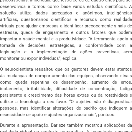
psicossociais, MindRadar, que levou cerca de quatro anos para ser
desenvolvida e tomou como base vários estudos científicos. A
solução utiliza dados agregados e anônimos, inteligências
artificias, questionários científicos e recursos como realidade
virtuais para ajudar empresas a identificar precocemente sinais de
estresse, queda de engajamento e outros fatores que podem
impactar a saúde mental e a produtividade. “A ferramenta apoia a
tomada de decisões estratégicas, a conformidade com a
legislação e a implementação de ações preventivas, sem
monitorar ou expor indivíduos”, explica.
O neurocientista ressaltou que os gestores devem estar atentos
às mudanças de comportamento das equipes, observando sinais
como queda repentina de desempenho, aumento de erros,
isolamento, irritabilidade, dificuldade de concentração, fadiga
persistente e crescimento das horas extras ou da rotatividade e
utilizar a tecnologia a seu favor. “O objetivo não é diagnosticar
pessoas, mas identificar alterações de padrão que indiquem a
necessidade de apoio e ajustes organizacionais”, pontuou.
Durante a apresentação, Barleze também mostrou aplicações da
realidade virtual no contexto corporativo. A tecnologia, segundo